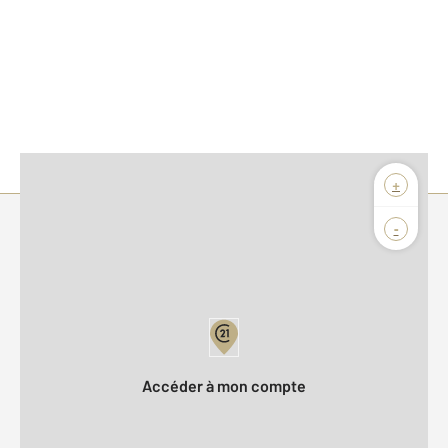
+
-
Parlons de vous, parlons biens
Votre compte :
Accéder à mon compte