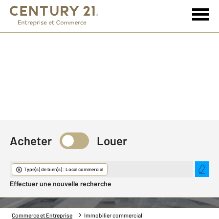
Acheter
Louer
Immobilier commercial
Type(s) de bien(s) : Local commercial
Effectuer une nouvelle recherche
Commerce et Entreprise
Immobilier commercial